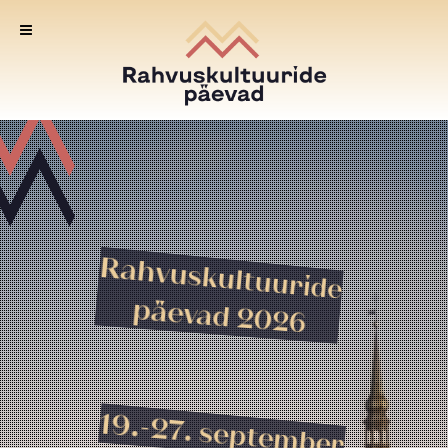
Rahvuskultuuride
päevad 2026
19.-27. september