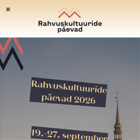
Rahvuskultuuride
päevad 2026
19.-27. september