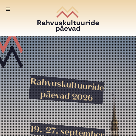
Rahvuskultuuride
päevad 2026
19.-27. september