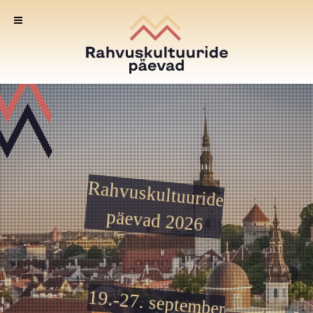
Rahvuskultuuride
päevad 2026
19.-27. september