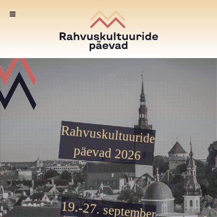
Rahvuskultuuride
päevad 2026
19.-27. september